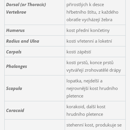
Dorsal (or Thoracic)
přirostlých k desce
Vertebrae
hřbetního štítu, z každého
obratle vycházejí žebra
Humerus
kost přední končetiny
Radius and Ulna
kosti vřetenní a loketní
Carpals
kosti zápěstí
kosti prstů, konce prstů
Phalanges
vytvářejí zrohovatělé drápy
lopatka, nejdelší a
Scapula
nejrovnější kost hrudního
pletence
korakoid, další kost
Coracoid
hrudního pletence
stehenní kost, produkuje se