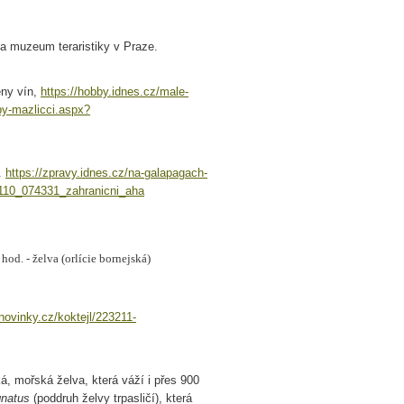
 muzeum teraristiky v Praze.
ény vín,
https://hobby.idnes.cz/male-
by-mazlicci.aspx?
A.
https://zpravy.idnes.cz/na-galapagach-
120110_074331_zahranicni_aha
hod. - želva (orlície bornejská)
novinky.cz/koktejl/223211-
á, mořská želva, která váží i přes 900
gnatus
(poddruh želvy trpasličí), která