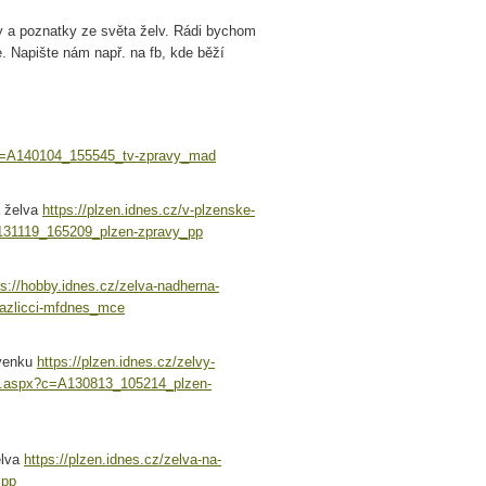
ky a poznatky ze světa želv. Rádi bychom
ne. Napište nám např. na fb, kde běží
?c=A140104_155545_tv-zpravy_mad
á želva
https://plzen.idnes.cz/v-plzenske-
A131119_165209_plzen-zpravy_pp
ps://hobby.idnes.cz/zelva-nadherna-
azlicci-mfdnes_mce
 venku
https://plzen.idnes.cz/zelvy-
vy.aspx?c=A130813_105214_plzen-
elva
https://plzen.idnes.cz/zelva-na-
_pp