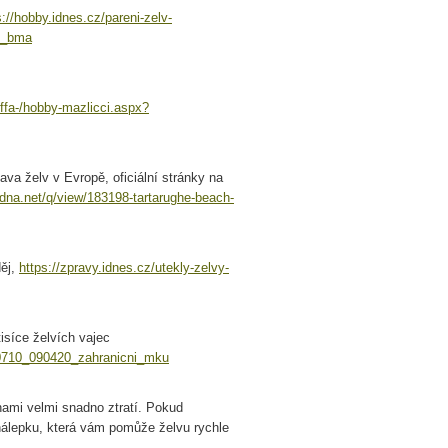
s://hobby.idnes.cz/pareni-zelv-
i_bma
ffa-/hobby-mazlicci.aspx?
va želv v Evropě, oficiální stránky na
radna.net/q/view/183198-tartarughe-beach-
děj,
https://zpravy.idnes.cz/utekly-zelvy-
isíce želvích vajec
120710_090420_zahranicni_mku
nami velmi snadno ztratí. Pokud
í nálepku, která vám pomůže želvu rychle