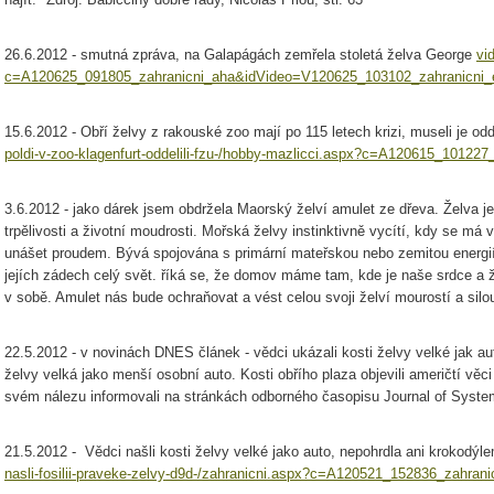
26.6.2012 - smutná zpráva, na Galapágách zemřela stoletá želva George
vi
c=A120625_091805_zahranicni_aha&idVideo=V120625_103102_zahranicni_e
15.6.2012 - Obří želvy z rakouské zoo mají po 115 letech krizi, museli je odd
poldi-v-zoo-klagenfurt-oddelili-fzu-/hobby-mazlicci.aspx?c=A120615_10122
3.6.2012 - jako dárek jsem obdržela Maorský želví amulet ze dřeva. Želva j
trpělivosti a životní moudrosti. Mořská želvy instinktivně vycítí, kdy se má 
unášet proudem. Bývá spojována s primární mateřskou nebo zemitou energií
jejích zádech celý svět. říká se, že domov máme tam, kde je naše srdce a
v sobě. Amulet nás bude ochraňovat a vést celou svoji želví mourostí a silo
22.5.2012 - v novinách DNES článek - vědci ukázali kosti želvy velké jak aut
želvy velká jako menší osobní auto. Kosti obřího plaza objevili američtí věc
svém nálezu informovali na stránkách odborného časopisu Journal of System
21.5.2012 - Vědci našli kosti želvy velké jako auto, nepohrdla ani krokodýl
nasli-fosilii-praveke-zelvy-d9d-/zahranicni.aspx?c=A120521_152836_zahrani