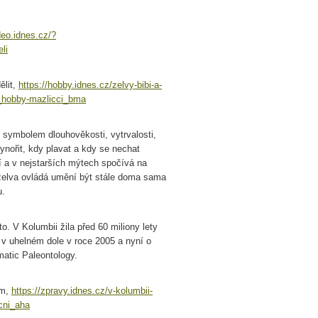
deo.idnes.cz/?
li
ělit,
https://hobby.idnes.cz/zelvy-bibi-a-
7_hobby-mazlicci_bma
e symbolem dlouhověkosti, vytrvalosti,
vynořit, kdy plavat a kdy se nechat
 a v nejstarších mýtech spočívá na
 želva ovládá umění být stále doma sama
u.
o. V Kolumbii žila před 60 miliony lety
i v uhelném dole v roce 2005 a nyní o
atic Paleontology.
em,
https://zpravy.idnes.cz/v-kolumbii-
cni_aha