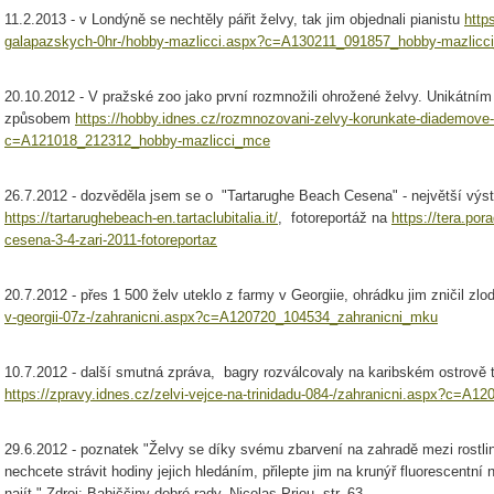
11.2.2013 - v Londýně se nechtěly pářit želvy, tak jim objednali pianistu
http
galapazskych-0hr-/hobby-mazlicci.aspx?c=A130211_091857_hobby-mazlicc
20.10.2012 - V pražské zoo jako první rozmnožili ohrožené želvy. Unikátním
způsobem
https://hobby.idnes.cz/rozmnozovani-zelvy-korunkate-diademove-
c=A121018_212312_hobby-mazlicci_mce
26.7.2012 - dozvěděla jsem se o "Tartarughe Beach Cesena" - největší výsta
https://tartarughebeach-en.tartaclubitalia.it/
, fotoreportáž na
https://tera.po
cesena-3-4-zari-2011-fotoreportaz
20.7.2012 - přes 1 500 želv uteklo z farmy v Georgiie, ohrádku jim zničil zlo
v-georgii-07z-/zahranicni.aspx?c=A120720_104534_zahranicni_mku
10.7.2012 - další smutná zpráva, bagry rozválcovaly na karibském ostrově t
https://zpravy.idnes.cz/zelvi-vejce-na-trinidadu-084-/zahranicni.aspx?c=A
29.6.2012 - poznatek "Želvy se díky svému zbarvení na zahradě mezi rostli
nechcete strávit hodiny jejich hledáním, přilepte jim na krunýř fluorescentn
najít." Zdroj: Babiččiny dobré rady, Nicolas Priou, str. 63