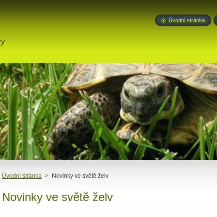
Úvodní stránka
vy
Úvodní stránka
>
Novinky ve světě želv
Novinky ve světě želv