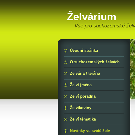
Želvárium
Vše pro suchozemské žel
Úvodní stránka
O suchozemských želvách
Želvária / terária
Želví jména
Želví poradna
Želvíkoviny
Želví tématika
Novinky ve světě želv