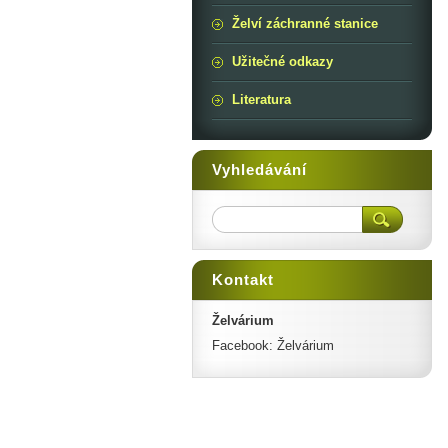
Želví záchranné stanice
Užitečné odkazy
Literatura
Vyhledávání
Kontakt
Želvárium
Facebook: Želvárium