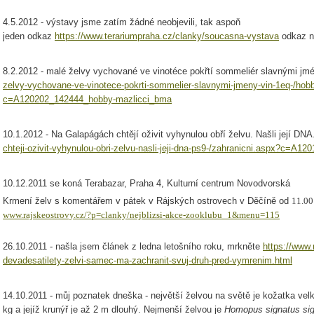
4.5.2012 - výstavy jsme zatím žádné neobjevili, tak aspoň
jeden odkaz
https://www.terariumpraha.cz/clanky/soucasna-vystava
odkaz na
8.2.2012 - malé želvy vychované ve vinotéce pokřtí sommeliér slavnými jm
zelvy-vychovane-ve-vinotece-pokrti-sommelier-slavnymi-jmeny-vin-1eq-/hob
c=A120202_142444_hobby-mazlicci_bma
10.1.2012 - Na Galapágách chtějí oživit vyhynulou obří želvu. Našli její DN
chteji-ozivit-vyhynulou-obri-zelvu-nasli-jeji-dna-ps9-/zahranicni.aspx?c=A
10.12.2011 se koná Terabazar, Praha 4, Kulturní centrum Novodvorská
Krmení želv s komentářem v pátek v Rájských ostrovech v Děčíně od
11.00 
www.rajskeostrovy.cz/?p=clanky/nejblizsi-akce-zooklubu_1&menu=115
26.10.2011 - našla jsem článek z ledna letošního roku, mrkněte
https://www.
devadesatilety-zelvi-samec-ma-zachranit-svuj-druh-pred-vymrenim.html
14.10.2011 - můj poznatek dneška - největší želvou na světě je kožatka velk
kg a jejíž krunýř je až 2 m dlouhý. Nejmenší želvou je
Homopus signatus si