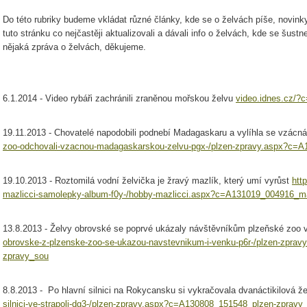
Do této rubriky budeme vkládat různé články, kde se o želvách píše, novin
tuto stránku co nejčastěji aktualizovali a dávali info o želvách, kde se šust
nějaká zpráva o želvách, děkujeme.
6.1.2014 - Video rybáři zachránili zraněnou mořskou želvu
video.idnes.cz/
19.11.2013 - Chovatelé napodobili podnebí Madagaskaru a vylíhla se vzácn
zoo-odchovali-vzacnou-madagaskarskou-zelvu-pgx-/plzen-zpravy.aspx?c=
19.10.2013 - Roztomilá vodní želvička je žravý mazlík, který umí vyrůst
htt
mazlicci-samolepky-album-f0y-/hobby-mazlicci.aspx?c=A131019_004916_m
13.8.2013 - Želvy obrovské se poprvé ukázaly návštěvníkům plzeňské zoo
obrovske-z-plzenske-zoo-se-ukazou-navstevnikum-i-venku-p6r-/plzen-zpra
zpravy_sou
8.8.2013 - Po hlavní silnici na Rokycansku si vykračovala dvanáctikilová ž
silnici-ve-strapoli-dg3-/plzen-zpravy.aspx?c=A130808_151548_plzen-zpravy