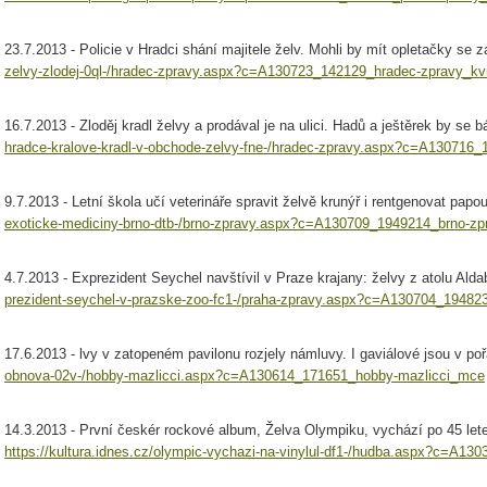
23.7.2013 - Policie v Hradci shání majitele želv. Mohli by mít opletačky s
zelvy-zlodej-0ql-/hradec-zpravy.aspx?c=A130723_142129_hradec-zpravy_kv
16.7.2013 - Zloděj kradl želvy a prodával je na ulici. Hadů a ještěrek by se b
hradce-kralove-kradl-v-obchode-zelvy-fne-/hradec-zpravy.aspx?c=A130716
9.7.2013 - Letní škola učí veterináře spravit želvě krunýř i rentgenovat pap
exoticke-mediciny-brno-dtb-/brno-zpravy.aspx?c=A130709_1949214_brno-zp
4.7.2013 - Exprezident Seychel navštívil v Praze krajany: želvy z atolu Ald
prezident-seychel-v-prazske-zoo-fc1-/praha-zpravy.aspx?c=A130704_1948
17.6.2013 - lvy v zatopeném pavilonu rozjely námluvy. I gaviálové jsou v p
obnova-02v-/hobby-mazlicci.aspx?c=A130614_171651_hobby-mazlicci_mce
14.3.2013 - První českér rockové album, Želva Olympiku, vychází po 45 lete
https://kultura.idnes.cz/olympic-vychazi-na-vinylul-df1-/hudba.aspx?c=A1