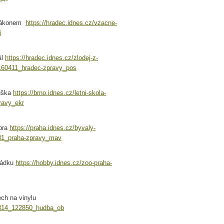
e zákonem
https://hradec.idnes.cz/vzacne-
i
ál
https://hradec.idnes.cz/zlodej-z-
_160411_hradec-zpravy_pos
ouška
https://brno.idnes.cz/letni-skola-
ravy_ekr
abra
https://praha.idnes.cz/byvaly-
231_praha-zpravy_mav
ořádku
https://hobby.idnes.cz/zoo-praha-
ch na vinylu
30314_122850_hudba_ob