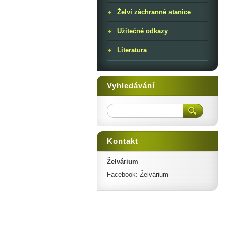
Želví záchranné stanice
Užitečné odkazy
Literatura
Vyhledávání
Kontakt
Želvárium
Facebook: Želvárium