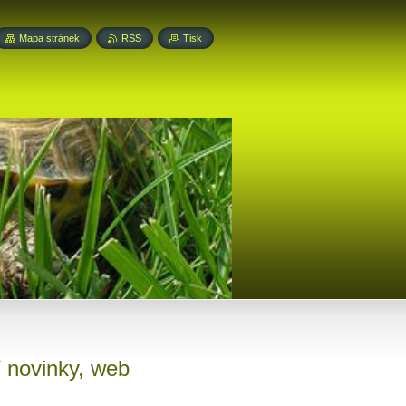
Mapa stránek
RSS
Tisk
/ novinky, web