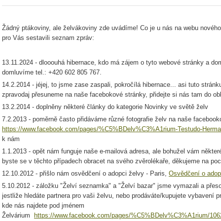
Žádný ptákoviny, ale želvákoviny zde uvádíme! Co je u nás na webu nového? 
pro Vás sestavili seznam zpráv:
13.11.2024 - dlooouhá hibernace, kdo má zájem o tyto webové stránky a d
domluvíme tel.: +420 602 805 767.
14.2.2014 - jéjej, to jsme zase zaspali, pokročílá hibernace... asi tuto strá
zpravodaj přesuneme na naše facebokové stránky, přidejte si nás tam do obl
13.2.2014 - doplněny některé články do kategorie Novinky ve světě želv
7.2.2013 - poměrně často přidáváme různé fotografie želv na naše facebook
https://www.facebook.com/pages/%C5%BDelv%C3%A1rium-Testudo-Herman
k nám
1.1.2013 - opět nám funguje naše e-mailová adresa, ale bohužel vám někt
byste se v těchto případech obracet na svého zvěrolékaře, děkujeme na po
12.10.2012 - přišlo nám osvědčení o adopci želvy - Paris,
Osvědčení o adopc
5.10.2012 - záložku "Želví seznamka" a "Želví bazar" jsme vymazali a přes
jestliže hledáte partnera pro vaši želvu, nebo prodáváte/kupujete vybavení 
kde nás najdete pod jménem
Želvárium
https://www.facebook.com/pages/%C5%BDelv%C3%A1rium/1062