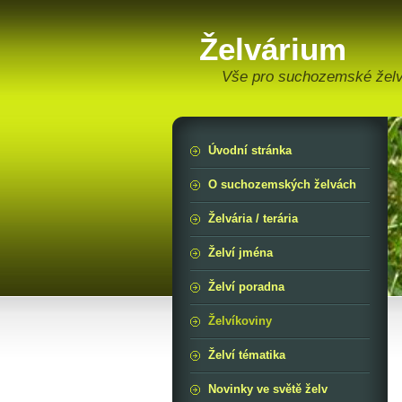
Želvárium
Vše pro suchozemské žel
Úvodní stránka
O suchozemských želvách
Želvária / terária
Želví jména
Želví poradna
Želvíkoviny
Želví tématika
Novinky ve světě želv