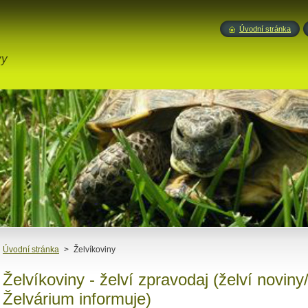
Úvodní stránka
vy
Úvodní stránka
>
Želvíkoviny
Želvíkoviny - želví zpravodaj (želví noviny
Želvárium informuje)