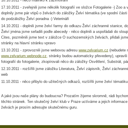
18.10.2011 - něco malinko k zazimování
17.10.2011 - zveřejnili jsme několik fotografií ve složce Fotogalerie -) Zoo a 
doplnily jsme pár vtipů o želvách do záložky Želví tématika (ve spodní části 
do podzáložky Želví poradna -) Veterináři
14.10.2011 - doplnili jsme želví farmy do odkazu Želví záchranné stanice, d
Želví jména jsme seřadili podle abecedy - něco doplnili a uspořádali do sloupc
Cites, pozměnili jsme text v záložce O suchozemských želvách, přidali js
stránky na hlavní stránku vpravo
13.10.2011 - zprovoznili jsme webovou adresu
www.zelvarium.cz
(nebudete m
www.zelvarium.webnode.cz,
stránky budou automaticky převedeny), upravili 
fotografií do fotogalerie, zkopírovali něco do záložky Osvětlení, Substrát, 
12.10.2011 - rozšířili jsme záložku Literatura, Želví zápisník, Želví záchranné
web
11.10.2011 - něco přibylo do užitečných odkazů, rozšířili jsme želví tématiku
A jaké jsou naše plány do budoucna? Prozatím žijeme skromně, rádi bychom 
těchto stránek. Ten skutečný želví klub v Praze uctíváme a jejich informace
želvách je prosím adresujte skutečnému guru.