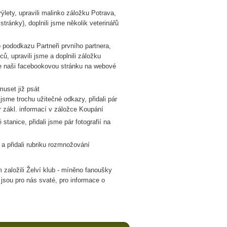
výlety, upravili malinko záložku Potrava,
stránky), doplnili jsme několik veterinářů
o pododkazu Partneři prvního partnera,
ů, upravili jsme a doplnili záložku
me naši facebookovou stránku na webové
uset již psát
jsme trochu užitečné odkazy, přidali pár
pár zákl. informací v záložce Koupání
 stanice, přidali jsme pár fotografií na
 a přidali rubriku rozmnožování
založili Želví klub - míněno fanoušky
 jsou pro nás svaté, pro informace o