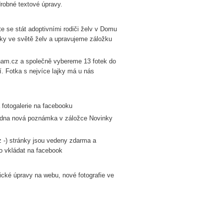
drobné textové úpravy.
e se stát adoptivními rodiči želv v Domu
nky ve světě želv a upravujeme záložku
znam.cz a společně vybereme 13 fotek do
í. Fotka s nejvíce lajky má u nás
 fotogalerie na facebooku
 jedna nová poznámka v záložce Novinky
 -) stránky jsou vedeny zdarma a
o vkládat na facebook
ické úpravy na webu, nové fotografie ve