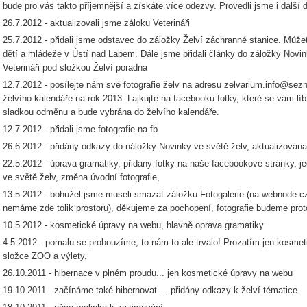
bude pro vás takto příjemnější a získáte více odezvy. Provedli jsme i další 
26.7.2012 - aktualizovali jsme záloku Veterináři
25.7.2012 - přidali jsme odstavec do záložky Želví záchranné stanice. Můžet
dětí a mládeže v Ústí nad Labem. Dále jsme přidali články do záložky Novi
Veterináři pod složkou Želví poradna
12.7.2012 - posílejte nám své fotografie želv na adresu zelvarium.info@se
želvího kalendáře na rok 2013. Lajkujte na facebooku fotky, které se vám líb
sladkou odměnu a bude vybrána do želvího kalendáře.
12.7.2012 - přidali jsme fotografie na fb
26.6.2012 - přidány odkazy do náložky Novinky ve světě želv, aktualizována
22.5.2012 - úprava gramatiky, přidány fotky na naše facebookové stránky,
ve světě želv, změna úvodní fotografie,
13.5.2012 - bohužel jsme museli smazat záložku Fotogalerie (na webnode.cz
nemáme zde tolik prostoru), děkujeme za pochopení, fotografie budeme prot
10.5.2012 - kosmetické úpravy na webu, hlavně oprava gramatiky
4.5.2012 - pomalu se probouzíme, to nám to ale trvalo! Prozatím jen kosmet
složce ZOO a výlety.
26.10.2011 - hibernace v plném proudu... jen kosmetické úpravy na webu
19.10.2011 - začínáme také hibernovat.... přidány odkazy k želví tématice