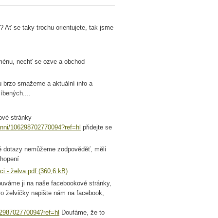
Ať se taky trochu orientujete, tak jsme
oménu, nechť se ozve a obchod
nku brzo smažeme a aktuální info a
íbených....
ové stránky
ni/106298702770094?ref=hl
přidejte se
eré dotazy nemůžeme zodpověděť, měli
chopení
i - želva.pdf (360,6 kB)
ouváme ji na naše facebookové stránky,
pro želvičky napište nám na facebook,
98702770094?ref=hl
Doufáme, že to